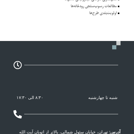
^
مطالعات رسوب‌سنجي رودخانه‌ها
^
اولويت‌بندي طرح‌ها

شنبه تا چهارشنبه
۸:۳۰ الی ۱۷:۳۰

آدرس:
تهران، خیابان سئول شمالی، بالاتر از اتوبان آیت الله