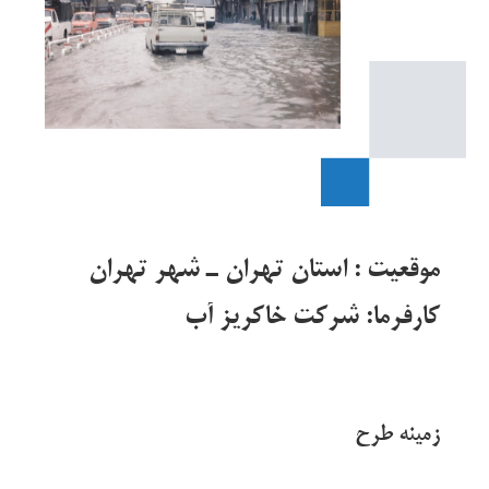
موقعيت : استان تهران ـ شهر تهران
كارفرما: شركت خاكريز آب
زمينه طرح