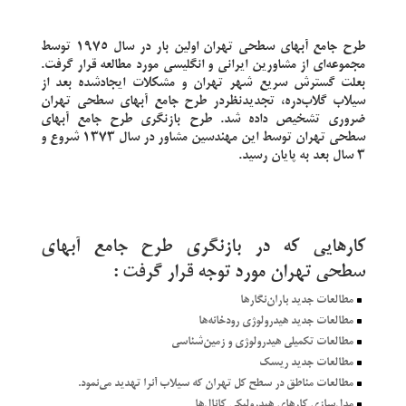
طرح جامع آبهاي سطحي تهران اولين بار در سال 1975 توسط
مجموعه‌اي از مشاورين ايراني و انگليسي مورد مطالعه قرار گرفت.
بعلت گسترش سريع شهر تهران و مشكلات ايجادشده بعد از
سيلاب گلاب‌دره
،
تجديدنظردر طرح جامع آبهاي سطحي تهران
ضروري تشخيص داده شد. طرح بازنگري طرح جامع آبهاي
سطحي تهران توسط اين مهندسين مشاور در سال 1373 شروع و
3 سال بعد به پايان رسيد
.
كارهايي كه در بازنگري طرح جامع آبهاي
سطحي تهران مورد توجه قرار گرفت :
^
مطالعات جديد باران‌نگارها
^
مطالعات جديد هيدرولوژي رودخانه‌ها
^
مطالعات تكميلي هيدرولوژي و زمين‌شناسي
^
مطالعات جديد ريسك
^
مطالعات مناطق در سطح كل تهران كه سيلاب آنرا تهديد مي‌نمود.
^
مدل‌سازي كارهاي هيدروليكي كانال‌ها