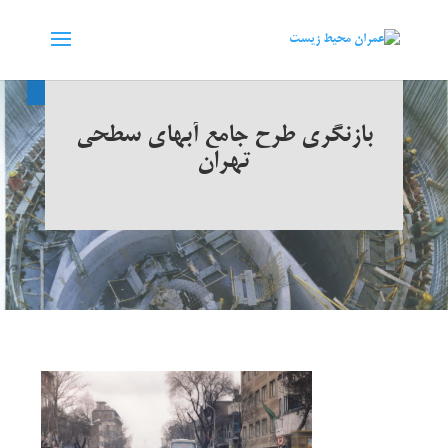
بازنگري طرح جامع آبهاي سطحي
تهران