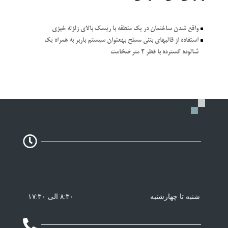
^
واقع شدن ساختمان در یک منطقه با ریسک بالای زلزله خیزی
^
استفاده از قالبهای بتنی مسلح بهعنوان سیستم باربر به همراه یک
شالوده گسترده با قطر ٢ متر ضخامت

شنبه تا چهارشنبه
۸:۳۰ الی ۱۷:۳۰
