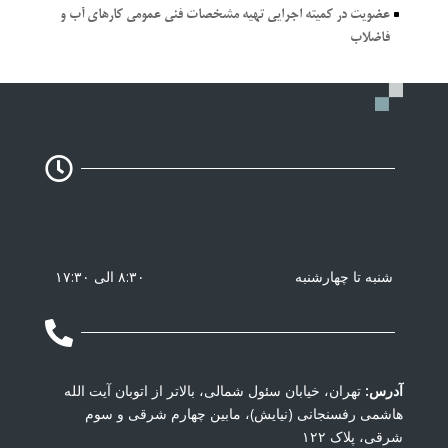
^
عضویت در كمیته اجرایی تهیه مشخصات فنی عمومی كارهای آب و
فاضلاب

شنبه تا چهارشنبه
۸:۳۰ الی ۱۷:۳۰

آدرس:
تهران، خیابان سئول شمالی، بالاتر از اتوبان آیت الله
هاشمی رفسنجانی (نیایش)، مابین چهارم شرقی و سوم
شرقی، پلاک ۱۲۲